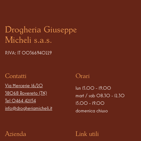
Drogheria Giuseppe
Micheli s.a.s.
P.IVA: IT 00366940229
Contatti
Orari
Via Mercerie 16/20

lun 15.00 - 19.00

38068 Rovereto (TN)
mart / sab 08.30 - 12.30

Tel
0464 421154
15.00 - 19.00

info@drogheriamicheli.it
domenica chiuso
Azienda
Link utili