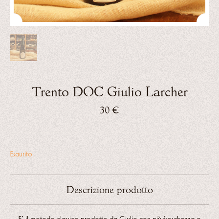
Trento DOC Giulio Larcher
30
€
Esaurito
Descrizione prodotto
E’ il metodo classico prodotto da Giulio con più freschezza e