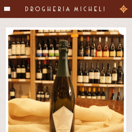
La storia
0
I prodotti
Chi siamo
Contatti
Shop