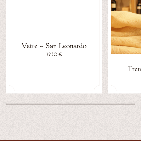
Vette – San Leonardo
29.50 €
Tren