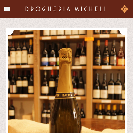
La storia
0
I prodotti
Chi siamo
Contatti
Shop