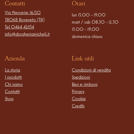
Contatti
Orari
Via Mercerie 16/20

lun 15.00 - 19.00

38068 Rovereto (TN)
mart / sab 08.30 - 12.30

Tel
0464 421154
15.00 - 19.00

info@drogheriamicheli.it
domenica chiuso
Azienda
Link utili
La storia
Condizioni di vendita
I prodotti
Spedizioni
Chi siamo
Resi e rimborsi
Contatti
Privacy
Shop
Cookie
Credits