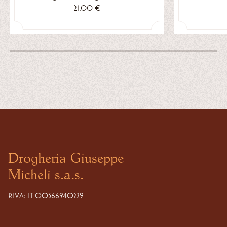
21.00 €
Drogheria Giuseppe
Micheli s.a.s.
P.IVA: IT 00366940229