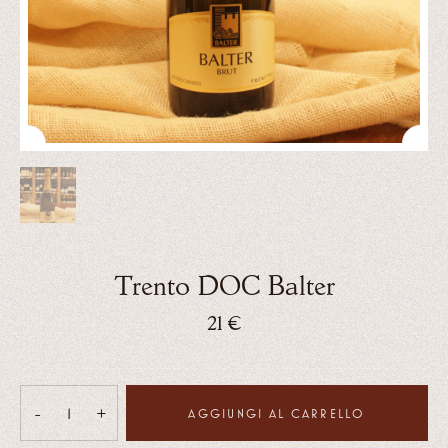
Trento DOC Balter
21
€
-
+
AGGIUNGI AL CARRELLO
Trento
DOC