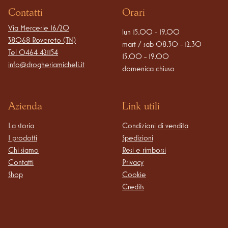
Contatti
Orari
Via Mercerie 16/20

lun 15.00 - 19.00

38068 Rovereto (TN)
mart / sab 08.30 - 12.30

Tel
0464 421154
15.00 - 19.00

info@drogheriamicheli.it
domenica chiuso
Azienda
Link utili
La storia
Condizioni di vendita
I prodotti
Spedizioni
Chi siamo
Resi e rimborsi
Contatti
Privacy
Shop
Cookie
Credits