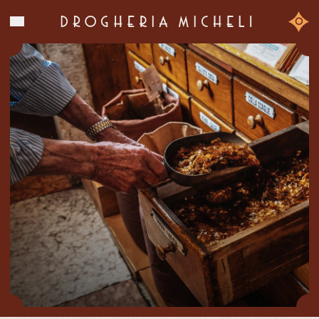
La storia
0
I prodotti
Chi siamo
Contatti
Shop