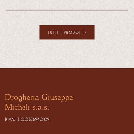
TUTTI I PRODOTTI
Drogheria Giuseppe
Micheli s.a.s.
P.IVA: IT 00366940229