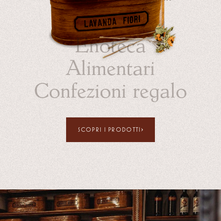
Erboristeria
Enoteca
Alimentari
Confezioni regalo
SCOPRI I PRODOTTI