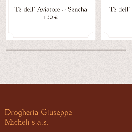
Tè dell’ Aviatore – Sencha
Tè dell’
11.50 €
Drogheria Giuseppe
Micheli s.a.s.