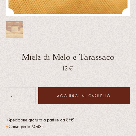
Miele di Melo e Tarassaco
12
€
-
+
AGGIUNGI AL CARRELLO
Miele
di
Melo
Spedizione gratuita a partire da 85€
e
Consegna in 24/48h
Tarassaco
quantità