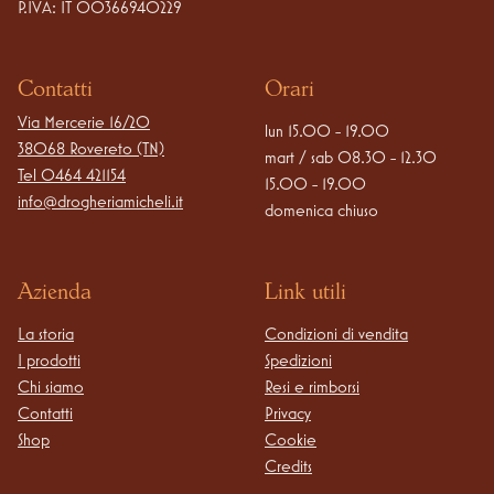
P.IVA: IT 00366940229
Contatti
Orari
Via Mercerie 16/20

lun 15.00 - 19.00

38068 Rovereto (TN)
mart / sab 08.30 - 12.30

Tel
0464 421154
15.00 - 19.00

info@drogheriamicheli.it
domenica chiuso
Azienda
Link utili
La storia
Condizioni di vendita
I prodotti
Spedizioni
Chi siamo
Resi e rimborsi
Contatti
Privacy
Shop
Cookie
Credits