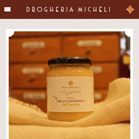
La storia
0
I prodotti
Chi siamo
Contatti
Shop