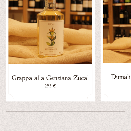
Dumalis
Grappa alla Genziana Zucal
29.5 €