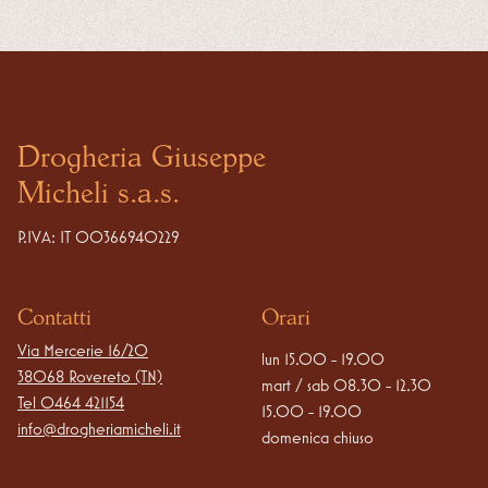
Drogheria Giuseppe
Micheli s.a.s.
P.IVA: IT 00366940229
Contatti
Orari
Via Mercerie 16/20

lun 15.00 - 19.00

38068 Rovereto (TN)
mart / sab 08.30 - 12.30

Tel
0464 421154
15.00 - 19.00

info@drogheriamicheli.it
domenica chiuso