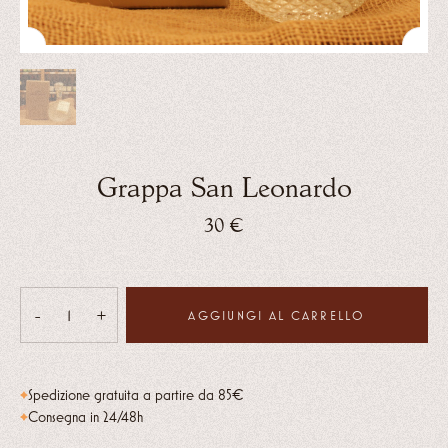
Grappa San Leonardo
30
€
-
+
AGGIUNGI AL CARRELLO
Grappa
San
Leonardo
Spedizione gratuita a partire da 85€
quantità
Consegna in 24/48h