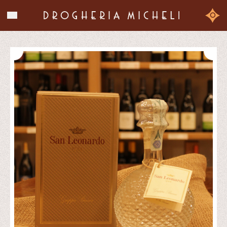
La storia
0
I prodotti
Chi siamo
Contatti
Shop