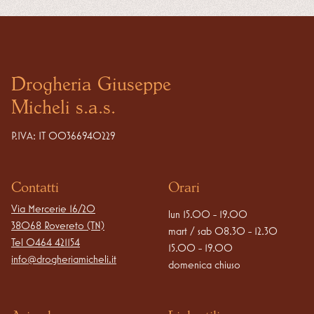
Drogheria Giuseppe
Micheli s.a.s.
P.IVA: IT 00366940229
Contatti
Orari
Via Mercerie 16/20

lun 15.00 - 19.00

38068 Rovereto (TN)
mart / sab 08.30 - 12.30

Tel
0464 421154
15.00 - 19.00

info@drogheriamicheli.it
domenica chiuso