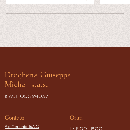
Drogheria Giuseppe
Micheli s.a.s.
P.IVA: IT 00366940229
Contatti
Orari
Via Mercerie 16/20

lun 15.00 - 19.00
