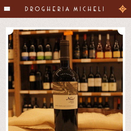
La storia
0
I prodotti
Chi siamo
Contatti
Shop