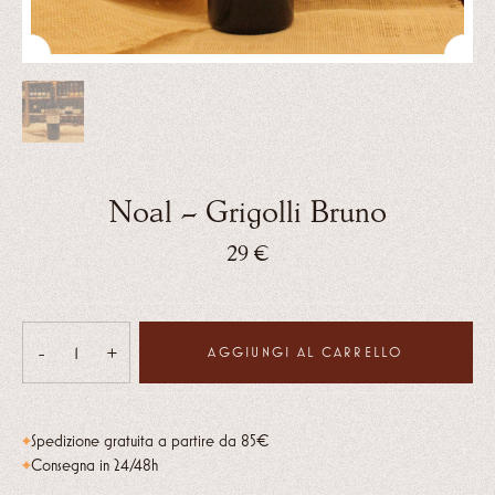
Noal – Grigolli Bruno
29
€
-
+
AGGIUNGI AL CARRELLO
Noal
-
Grigolli
Spedizione gratuita a partire da 85€
Bruno
Consegna in 24/48h
quantità